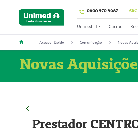
0800 970 9087
SAC
Unimed - LF
Cliente
Rec
Acesso Rápido
Comunicação
Novas Aquis
Novas Aquisiçõe
Prestador CENTR