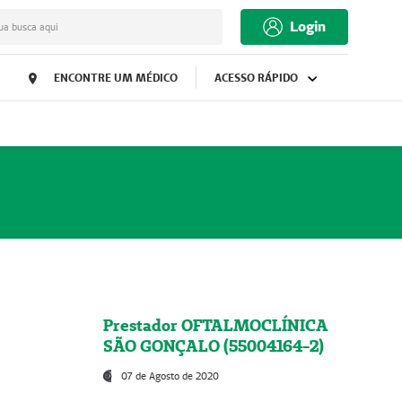
Login
ua busca aqui
ENCONTRE UM MÉDICO
ACESSO RÁPIDO
Prestador OFTALMOCLÍNICA
SÃO GONÇALO (55004164-2)
07 de Agosto de 2020