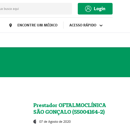
Login
ua busca aqui
ENCONTRE UM MÉDICO
ACESSO RÁPIDO
Prestador OFTALMOCLÍNICA
SÃO GONÇALO (55004164-2)
07 de Agosto de 2020