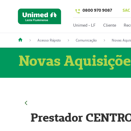
0800 970 9087
SAC
Unimed - LF
Cliente
Rec
Acesso Rápido
Comunicação
Novas Aquis
Novas Aquisiçõe
Prestador CENTR