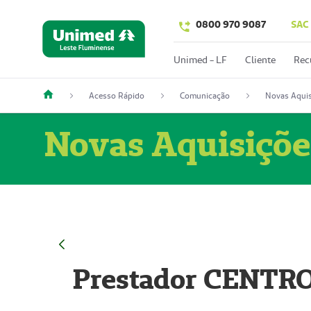
0800 970 9087
SAC
Unimed - LF
Cliente
Rec
Acesso Rápido
Comunicação
Novas Aquis
Novas Aquisiçõe
Prestador CENTR