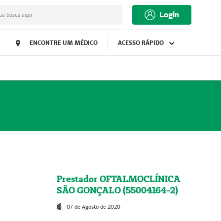
Login
ua busca aqui
ENCONTRE UM MÉDICO
ACESSO RÁPIDO
Prestador OFTALMOCLÍNICA
SÃO GONÇALO (55004164-2)
07 de Agosto de 2020