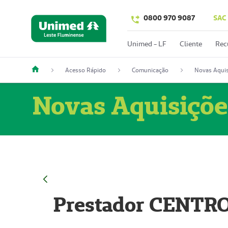
0800 970 9087
SAC
Unimed - LF
Cliente
Rec
Acesso Rápido
Comunicação
Novas Aquis
Novas Aquisiçõe
Prestador CENTR