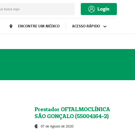
Login
ua busca aqui
ENCONTRE UM MÉDICO
ACESSO RÁPIDO
Prestador OFTALMOCLÍNICA
SÃO GONÇALO (55004164-2)
07 de Agosto de 2020