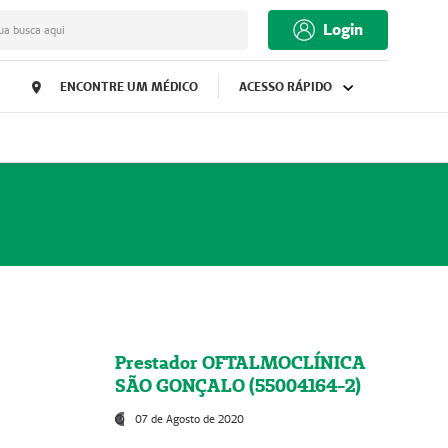
Login
ua busca aqui
ENCONTRE UM MÉDICO
ACESSO RÁPIDO
Prestador OFTALMOCLÍNICA
SÃO GONÇALO (55004164-2)
07 de Agosto de 2020