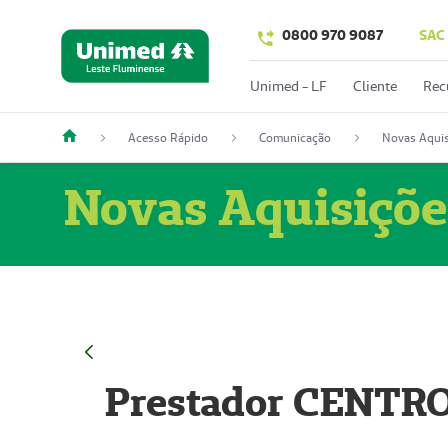
0800 970 9087
SAC
Unimed - LF
Cliente
Rec
Acesso Rápido
Comunicação
Novas Aquis
Novas Aquisiçõe
Prestador CENTR