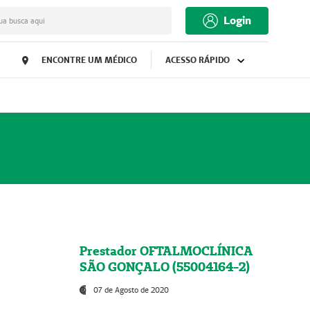
Login
ua busca aqui
ENCONTRE UM MÉDICO
ACESSO RÁPIDO
Prestador OFTALMOCLÍNICA
SÃO GONÇALO (55004164-2)
07 de Agosto de 2020