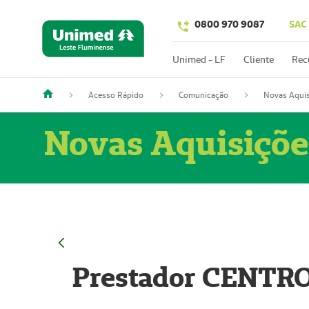
0800 970 9087
SAC
Unimed - LF
Cliente
Rec
Acesso Rápido
Comunicação
Novas Aquis
Novas Aquisiçõe
Prestador CENTR