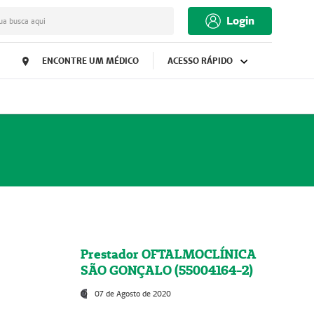
Login
ua busca aqui
ENCONTRE UM MÉDICO
ACESSO RÁPIDO
Prestador OFTALMOCLÍNICA
SÃO GONÇALO (55004164-2)
07 de Agosto de 2020