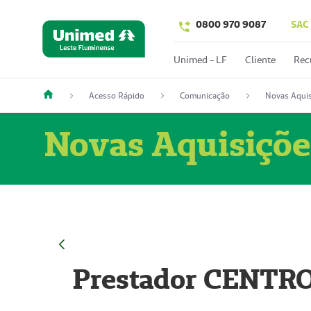
0800 970 9087
SAC
Unimed - LF
Cliente
Rec
Acesso Rápido
Comunicação
Novas Aquis
Novas Aquisiçõe
Prestador CENTR