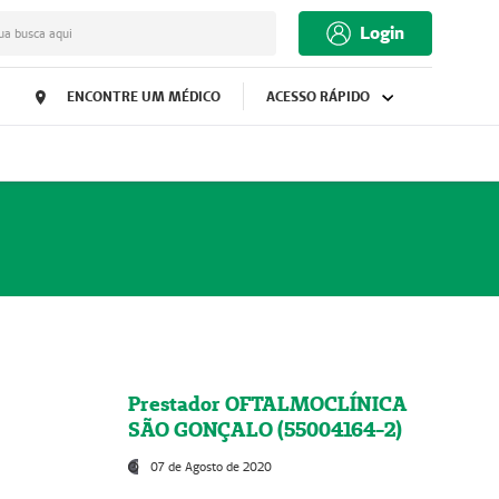
Login
ua busca aqui
ENCONTRE UM MÉDICO
ACESSO RÁPIDO
Prestador OFTALMOCLÍNICA
SÃO GONÇALO (55004164-2)
07 de Agosto de 2020