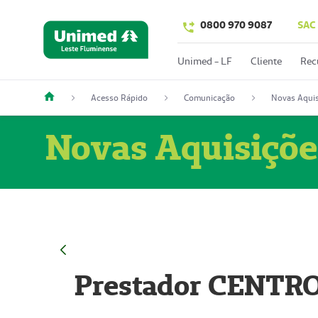
0800 970 9087
SAC
Unimed - LF
Cliente
Rec
Acesso Rápido
Comunicação
Novas Aquis
Novas Aquisiçõe
Prestador CENTR