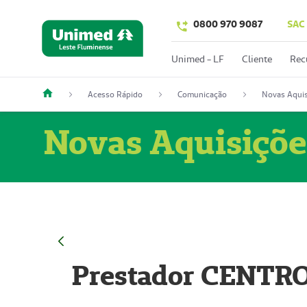
0800 970 9087
SAC
Unimed - LF
Cliente
Rec
Acesso Rápido
Comunicação
Novas Aquis
Novas Aquisiçõe
Prestador CENTR