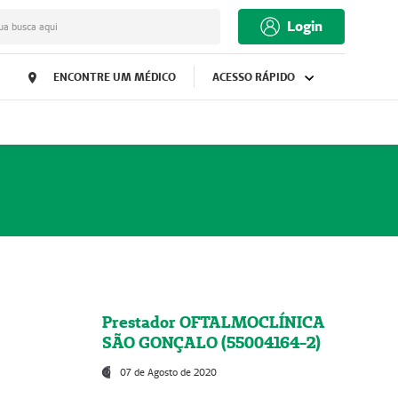
Login
ua busca aqui
ENCONTRE UM MÉDICO
ACESSO RÁPIDO
Prestador OFTALMOCLÍNICA
SÃO GONÇALO (55004164-2)
07 de Agosto de 2020