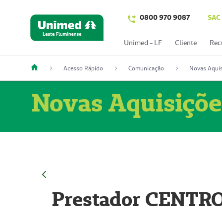
0800 970 9087
SAC
Unimed - LF
Cliente
Rec
Acesso Rápido
Comunicação
Novas Aquis
Novas Aquisiçõe
Prestador CENTR