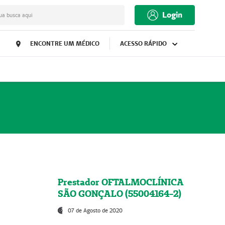
Login
ua busca aqui
ENCONTRE UM MÉDICO
ACESSO RÁPIDO
Prestador OFTALMOCLÍNICA
SÃO GONÇALO (55004164-2)
07 de Agosto de 2020