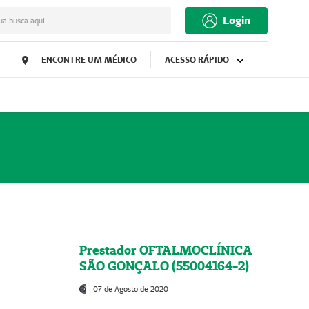
Login
ua busca aqui
ENCONTRE UM MÉDICO
ACESSO RÁPIDO
Prestador OFTALMOCLÍNICA
SÃO GONÇALO (55004164-2)
07 de Agosto de 2020