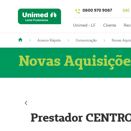
0800 970 9087
SAC
Unimed - LF
Cliente
Rec
Acesso Rápido
Comunicação
Novas Aquis
Novas Aquisiçõe
Prestador CENTR