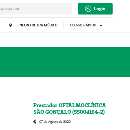
Login
ua busca aqui
ENCONTRE UM MÉDICO
ACESSO RÁPIDO
Prestador OFTALMOCLÍNICA
SÃO GONÇALO (55004164-2)
07 de Agosto de 2020