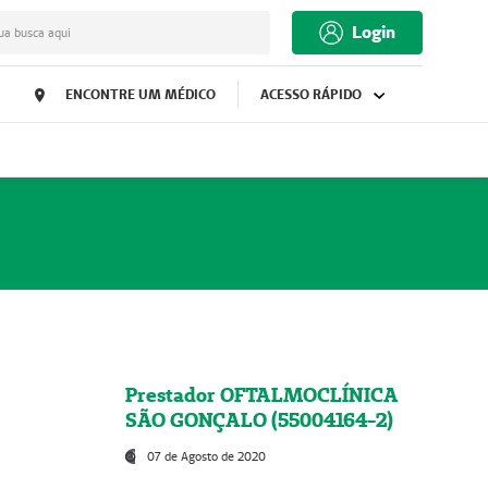
Login
ua busca aqui
ENCONTRE UM MÉDICO
ACESSO RÁPIDO
Prestador OFTALMOCLÍNICA
SÃO GONÇALO (55004164-2)
07 de Agosto de 2020