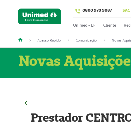
0800 970 9087
SAC
Unimed - LF
Cliente
Rec
Acesso Rápido
Comunicação
Novas Aquis
Novas Aquisiçõe
Prestador CENTR