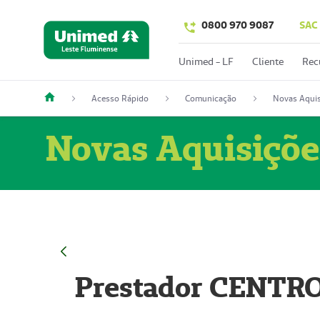
0800 970 9087
SAC
Unimed - LF
Cliente
Rec
Acesso Rápido
Comunicação
Novas Aquis
Novas Aquisiçõe
Prestador CENTR