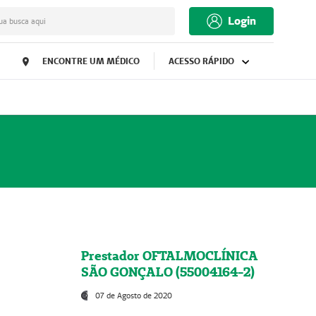
Login
ua busca aqui
ENCONTRE UM MÉDICO
ACESSO RÁPIDO
Prestador OFTALMOCLÍNICA
SÃO GONÇALO (55004164-2)
07 de Agosto de 2020