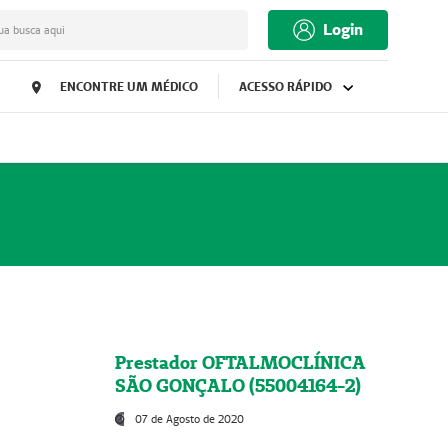
Login
ua busca aqui
ENCONTRE UM MÉDICO
ACESSO RÁPIDO
Prestador OFTALMOCLÍNICA
SÃO GONÇALO (55004164-2)
07 de Agosto de 2020