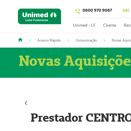
0800 970 9087
SAC
Unimed - LF
Cliente
Rec
Acesso Rápido
Comunicação
Novas Aquis
Novas Aquisiçõe
Prestador CENTR