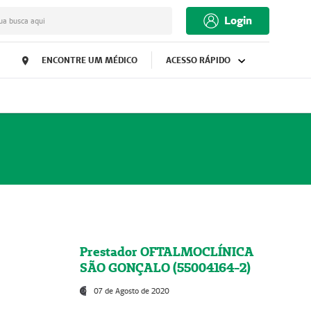
Login
ua busca aqui
ENCONTRE UM MÉDICO
ACESSO RÁPIDO
Prestador OFTALMOCLÍNICA
SÃO GONÇALO (55004164-2)
07 de Agosto de 2020