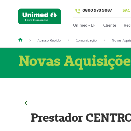
0800 970 9087
SAC
Unimed - LF
Cliente
Rec
Acesso Rápido
Comunicação
Novas Aquis
Novas Aquisiçõe
Prestador CENTR