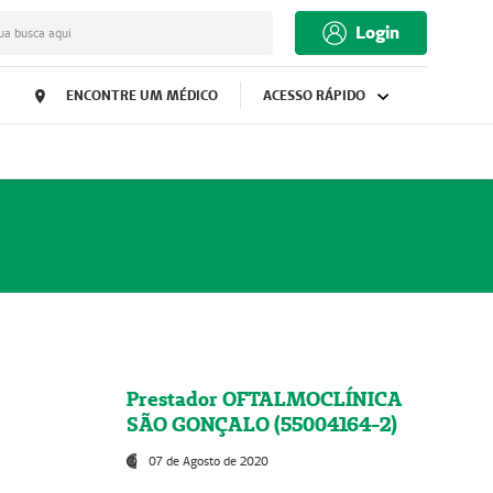
Login
ua busca aqui
ENCONTRE UM MÉDICO
ACESSO RÁPIDO
Prestador OFTALMOCLÍNICA
SÃO GONÇALO (55004164-2)
07 de Agosto de 2020