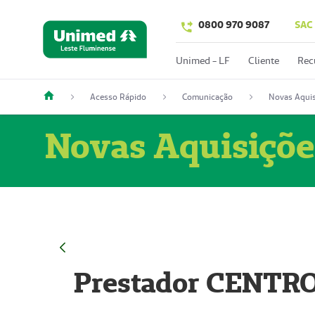
0800 970 9087
SAC
Unimed - LF
Cliente
Rec
Acesso Rápido
Comunicação
Novas Aquis
Novas Aquisiçõe
Prestador CENTR