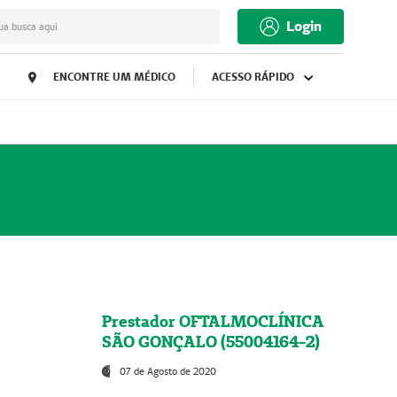
Login
ua busca aqui
ENCONTRE UM MÉDICO
ACESSO RÁPIDO
Prestador OFTALMOCLÍNICA
SÃO GONÇALO (55004164-2)
07 de Agosto de 2020