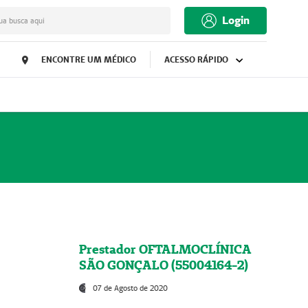
Login
ua busca aqui
ENCONTRE UM MÉDICO
ACESSO RÁPIDO
Prestador OFTALMOCLÍNICA
SÃO GONÇALO (55004164-2)
07 de Agosto de 2020