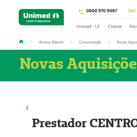
0800 970 9087
SAC
Unimed - LF
Cliente
Rec
Acesso Rápido
Comunicação
Novas Aquis
Novas Aquisiçõe
Prestador CENTR