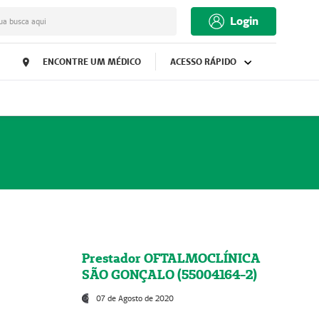
Login
ua busca aqui
ENCONTRE UM MÉDICO
ACESSO RÁPIDO
Prestador OFTALMOCLÍNICA
SÃO GONÇALO (55004164-2)
07 de Agosto de 2020