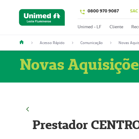
0800 970 9087
SAC
Unimed - LF
Cliente
Rec
Acesso Rápido
Comunicação
Novas Aquis
Novas Aquisiçõe
Prestador CENTR