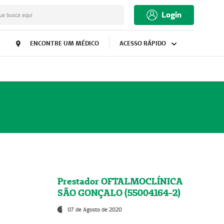
Login
ua busca aqui
ENCONTRE UM MÉDICO
ACESSO RÁPIDO
Prestador OFTALMOCLÍNICA
SÃO GONÇALO (55004164-2)
07 de Agosto de 2020