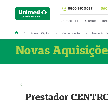
0800 970 9087
SAC
Unimed - LF
Cliente
Rec
Acesso Rápido
Comunicação
Novas Aquis
Novas Aquisiçõe
Prestador CENTR