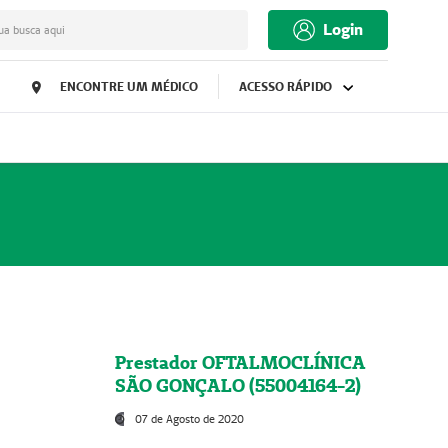
Login
ua busca aqui
ENCONTRE UM MÉDICO
ACESSO RÁPIDO
Prestador OFTALMOCLÍNICA
SÃO GONÇALO (55004164-2)
07 de Agosto de 2020