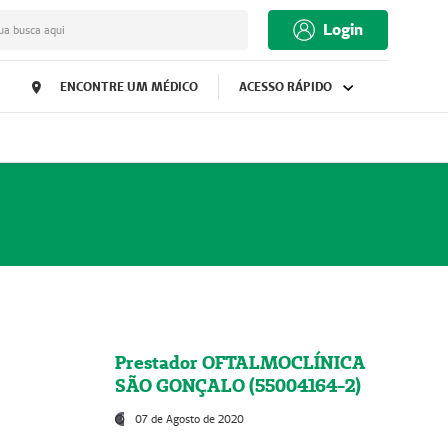
Login
ua busca aqui
ENCONTRE UM MÉDICO
ACESSO RÁPIDO
Prestador OFTALMOCLÍNICA
SÃO GONÇALO (55004164-2)
07 de Agosto de 2020