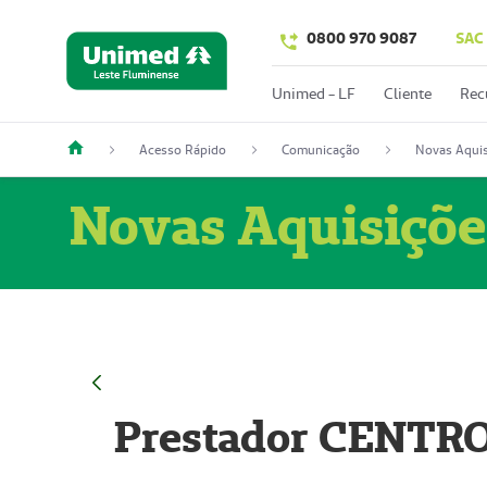
0800 970 9087
SAC
Unimed - LF
Cliente
Rec
Acesso Rápido
Comunicação
Novas Aquis
Novas Aquisiçõe
Prestador CENTR