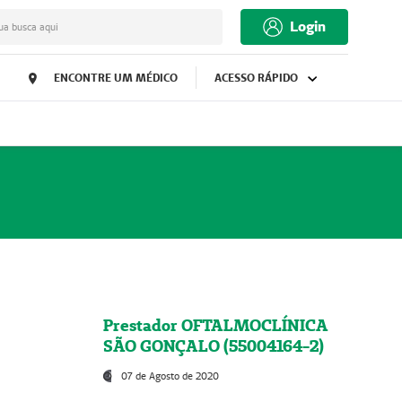
Login
ua busca aqui
ENCONTRE UM MÉDICO
ACESSO RÁPIDO
Prestador OFTALMOCLÍNICA
SÃO GONÇALO (55004164-2)
07 de Agosto de 2020