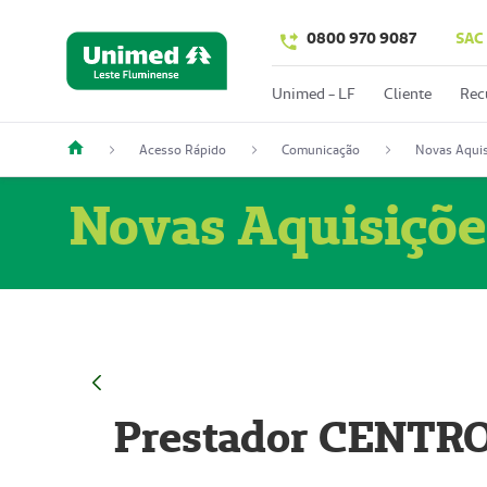
0800 970 9087
SAC
Unimed - LF
Cliente
Rec
Acesso Rápido
Comunicação
Novas Aquis
Novas Aquisiçõe
Prestador CENTR