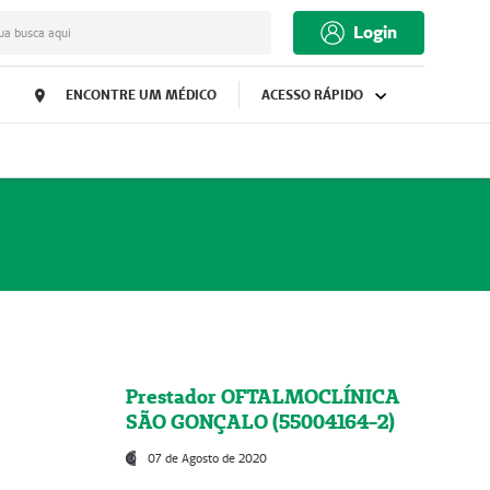
Login
ua busca aqui
ENCONTRE UM MÉDICO
ACESSO RÁPIDO
Prestador OFTALMOCLÍNICA
SÃO GONÇALO (55004164-2)
07 de Agosto de 2020