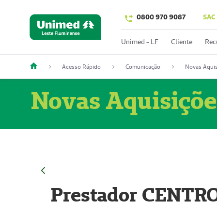
0800 970 9087
SAC
Unimed - LF
Cliente
Rec
Acesso Rápido
Comunicação
Novas Aquis
Novas Aquisiçõe
Prestador CENTR