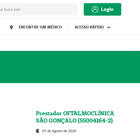
Login
ua busca aqui
ENCONTRE UM MÉDICO
ACESSO RÁPIDO
Prestador OFTALMOCLÍNICA
SÃO GONÇALO (55004164-2)
07 de Agosto de 2020