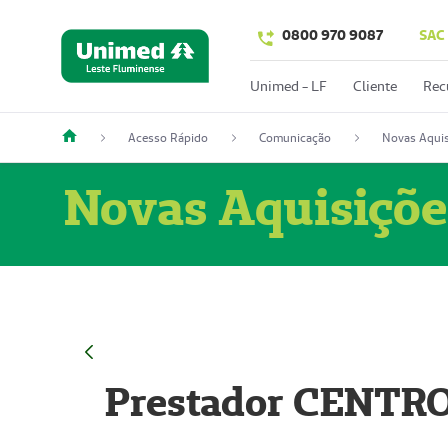
0800 970 9087
SAC
Unimed - LF
Cliente
Rec
Acesso Rápido
Comunicação
Novas Aquis
Novas Aquisiçõe
Prestador CENTR