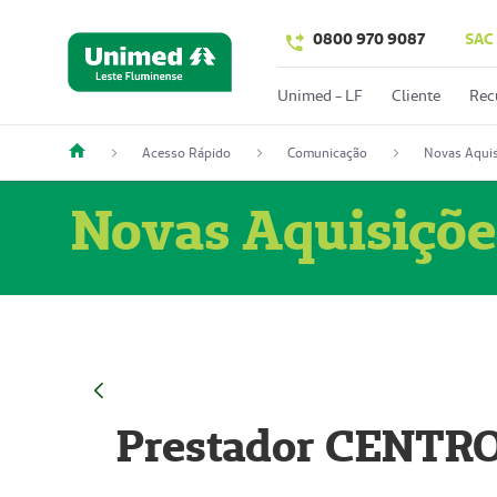
0800 970 9087
SAC
Unimed - LF
Cliente
Rec
Acesso Rápido
Comunicação
Novas Aquis
Novas Aquisiçõe
Prestador CENTR