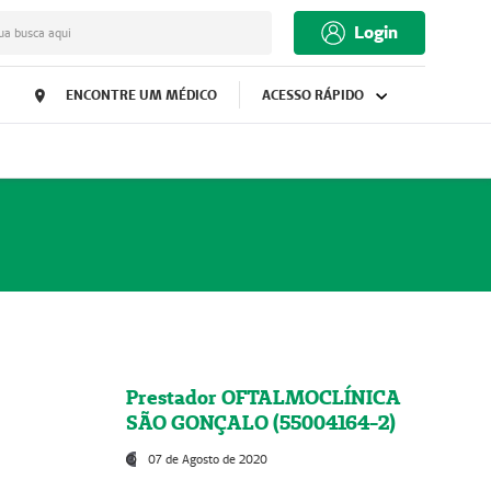
Login
ua busca aqui
ENCONTRE UM MÉDICO
ACESSO RÁPIDO
Prestador OFTALMOCLÍNICA
SÃO GONÇALO (55004164-2)
07 de Agosto de 2020