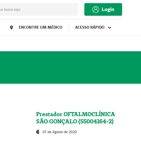
Login
ua busca aqui
ENCONTRE UM MÉDICO
ACESSO RÁPIDO
Prestador OFTALMOCLÍNICA
SÃO GONÇALO (55004164-2)
07 de Agosto de 2020