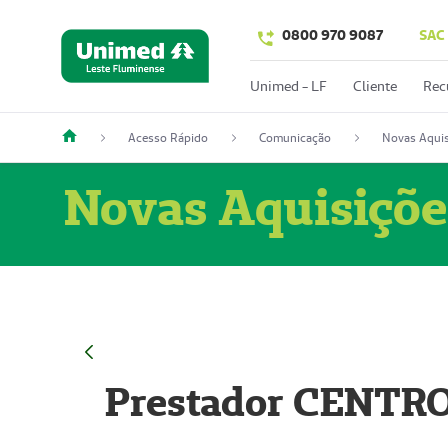
0800 970 9087
SAC
Unimed - LF
Cliente
Rec
Acesso Rápido
Comunicação
Novas Aquis
Novas Aquisiçõe
Prestador CENTR