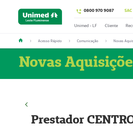
0800 970 9087
SAC
Unimed - LF
Cliente
Rec
Acesso Rápido
Comunicação
Novas Aquis
Novas Aquisiçõe
Prestador CENTR