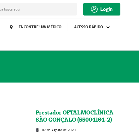
Login
ua busca aqui
ENCONTRE UM MÉDICO
ACESSO RÁPIDO
Prestador OFTALMOCLÍNICA
SÃO GONÇALO (55004164-2)
07 de Agosto de 2020