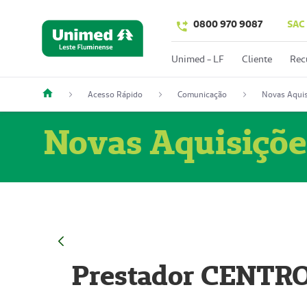
0800 970 9087
SAC
Unimed - LF
Cliente
Rec
Acesso Rápido
Comunicação
Novas Aquis
Novas Aquisiçõe
Prestador CENTR