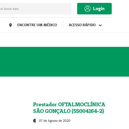
Login
ua busca aqui
ENCONTRE UM MÉDICO
ACESSO RÁPIDO
Prestador OFTALMOCLÍNICA
SÃO GONÇALO (55004164-2)
07 de Agosto de 2020