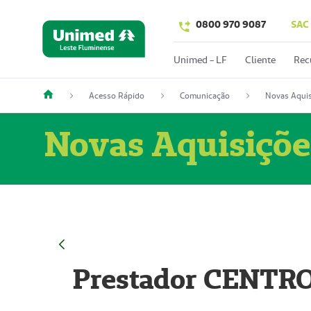
0800 970 9087
SAC
Unimed - LF
Cliente
Rec
Acesso Rápido
Comunicação
Novas Aquis
Novas Aquisiçõe
Prestador CENTR