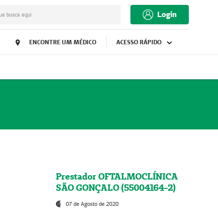
Login
ua busca aqui
ENCONTRE UM MÉDICO
ACESSO RÁPIDO
Prestador OFTALMOCLÍNICA
SÃO GONÇALO (55004164-2)
07 de Agosto de 2020