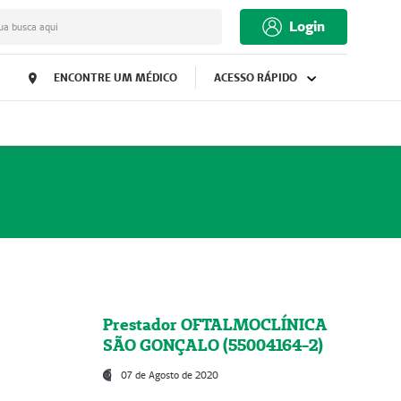
Login
ua busca aqui
ENCONTRE UM MÉDICO
ACESSO RÁPIDO
Prestador OFTALMOCLÍNICA
SÃO GONÇALO (55004164-2)
07 de Agosto de 2020