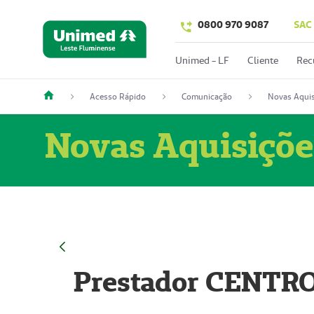
0800 970 9087
SAC
Unimed - LF
Cliente
Rec
Acesso Rápido
Comunicação
Novas Aquis
Novas Aquisiçõe
Prestador CENTR