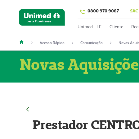
0800 970 9087
SAC
Unimed - LF
Cliente
Rec
Acesso Rápido
Comunicação
Novas Aquis
Novas Aquisiçõe
Prestador CENTR