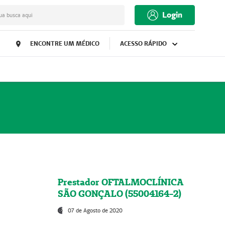
Login
ua busca aqui
ENCONTRE UM MÉDICO
ACESSO RÁPIDO
Prestador OFTALMOCLÍNICA
SÃO GONÇALO (55004164-2)
07 de Agosto de 2020