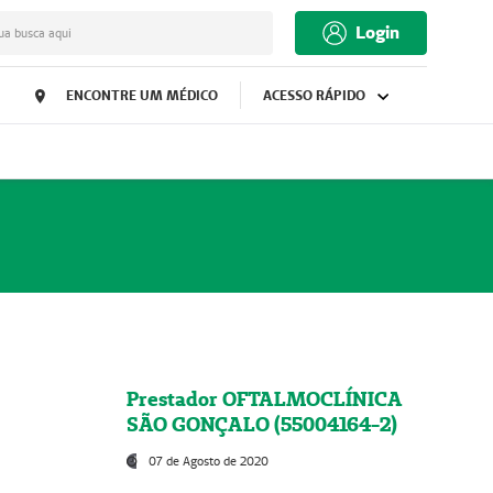
Login
ua busca aqui
ENCONTRE UM MÉDICO
ACESSO RÁPIDO
Prestador OFTALMOCLÍNICA
SÃO GONÇALO (55004164-2)
07 de Agosto de 2020