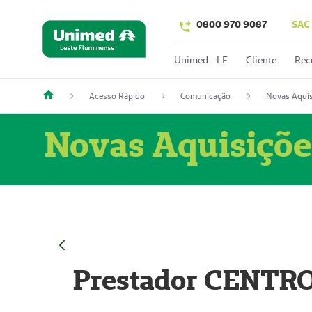
0800 970 9087
SAC
Unimed - LF
Cliente
Rec
Acesso Rápido
Comunicação
Novas Aquis
Novas Aquisiçõe
Prestador CENTR