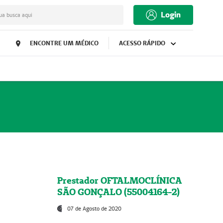
Login
ua busca aqui
ENCONTRE UM MÉDICO
ACESSO RÁPIDO
Prestador OFTALMOCLÍNICA
SÃO GONÇALO (55004164-2)
07 de Agosto de 2020