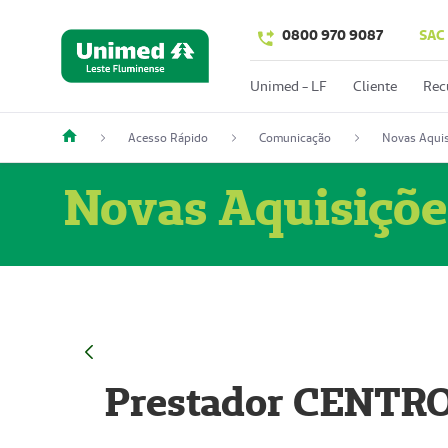
0800 970 9087
SAC
Unimed - LF
Cliente
Rec
Acesso Rápido
Comunicação
Novas Aquis
Novas Aquisiçõe
Prestador CENTR