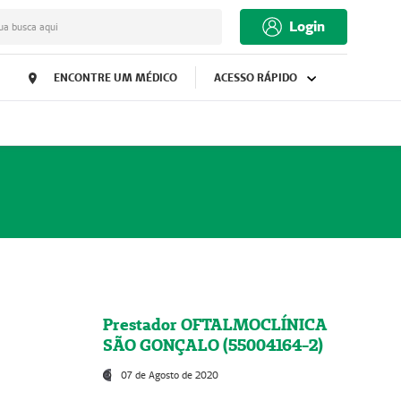
Login
ua busca aqui
ENCONTRE UM MÉDICO
ACESSO RÁPIDO
Prestador OFTALMOCLÍNICA
SÃO GONÇALO (55004164-2)
07 de Agosto de 2020