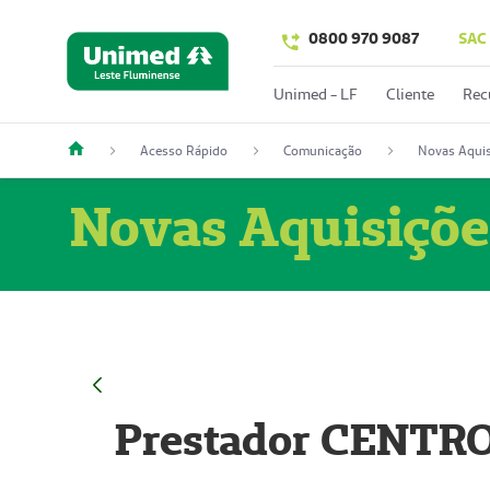
0800 970 9087
SAC
Unimed - LF
Cliente
Rec
Acesso Rápido
Comunicação
Novas Aquis
Novas Aquisiçõe
Prestador CENTR