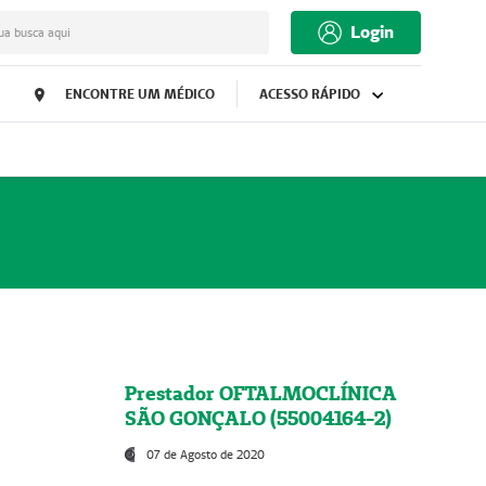
Login
ua busca aqui
ENCONTRE UM MÉDICO
ACESSO RÁPIDO
Prestador OFTALMOCLÍNICA
SÃO GONÇALO (55004164-2)
07 de Agosto de 2020