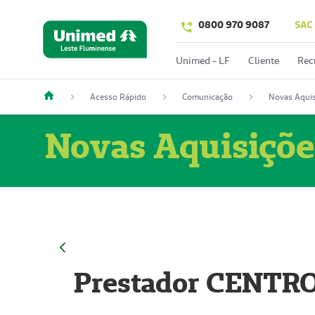
0800 970 9087
SAC
Unimed - LF
Cliente
Rec
Acesso Rápido
Comunicação
Novas Aquis
Novas Aquisiçõe
Prestador CENTR