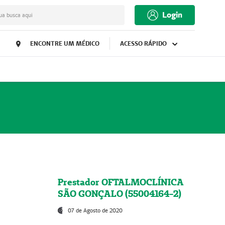
Login
ua busca aqui
ENCONTRE UM MÉDICO
ACESSO RÁPIDO
Prestador OFTALMOCLÍNICA
SÃO GONÇALO (55004164-2)
07 de Agosto de 2020