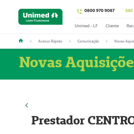
0800 970 9087
SAC
Unimed - LF
Cliente
Rec
Acesso Rápido
Comunicação
Novas Aquis
Novas Aquisiçõe
Prestador CENTR