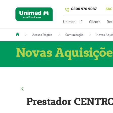
0800 970 9087
SAC
Unimed - LF
Cliente
Rec
Acesso Rápido
Comunicação
Novas Aquis
Novas Aquisiçõe
Prestador CENTR