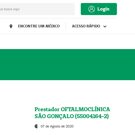
Login
ua busca aqui
ENCONTRE UM MÉDICO
ACESSO RÁPIDO
Prestador OFTALMOCLÍNICA
SÃO GONÇALO (55004164-2)
07 de Agosto de 2020