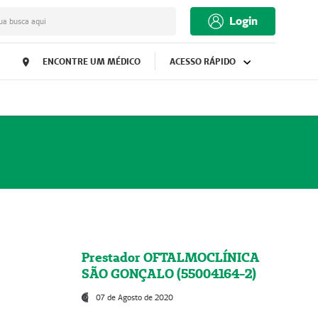
Login
ua busca aqui
ENCONTRE UM MÉDICO
ACESSO RÁPIDO
Prestador OFTALMOCLÍNICA
SÃO GONÇALO (55004164-2)
07 de Agosto de 2020