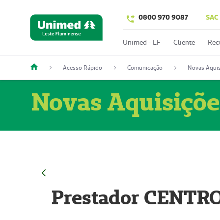
0800 970 9087
SAC
Unimed - LF
Cliente
Rec
Acesso Rápido
Comunicação
Novas Aquis
Novas Aquisiçõe
Prestador CENTR