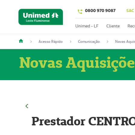
0800 970 9087
SAC
Unimed - LF
Cliente
Rec
Acesso Rápido
Comunicação
Novas Aquis
Novas Aquisiçõe
Prestador CENTR