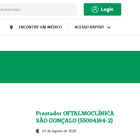
Login
ua busca aqui
ENCONTRE UM MÉDICO
ACESSO RÁPIDO
Prestador OFTALMOCLÍNICA
SÃO GONÇALO (55004164-2)
07 de Agosto de 2020