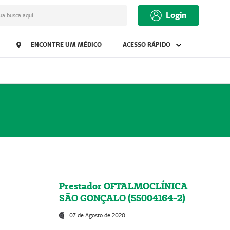
Login
ua busca aqui
ENCONTRE UM MÉDICO
ACESSO RÁPIDO
Prestador OFTALMOCLÍNICA
SÃO GONÇALO (55004164-2)
07 de Agosto de 2020