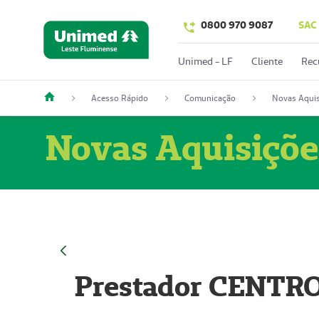
0800 970 9087
SAC
Unimed - LF
Cliente
Rec
Acesso Rápido
Comunicação
Novas Aquis
Novas Aquisiçõe
Prestador CENTR