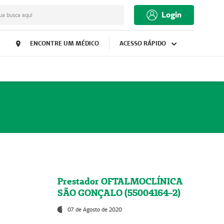
Login
ua busca aqui
ENCONTRE UM MÉDICO
ACESSO RÁPIDO
Prestador OFTALMOCLÍNICA
SÃO GONÇALO (55004164-2)
07 de Agosto de 2020