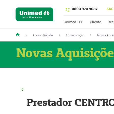
0800 970 9087
SAC
Unimed - LF
Cliente
Rec
Acesso Rápido
Comunicação
Novas Aquis
Novas Aquisiçõe
Prestador CENTR