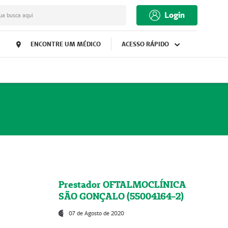
Login
ua busca aqui
ENCONTRE UM MÉDICO
ACESSO RÁPIDO
Prestador OFTALMOCLÍNICA
SÃO GONÇALO (55004164-2)
07 de Agosto de 2020