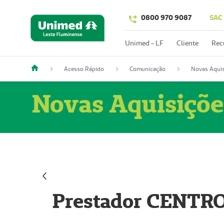
0800 970 9087
SAC
Unimed - LF
Cliente
Rec
Acesso Rápido
Comunicação
Novas Aquis
Novas Aquisiçõe
Prestador CENTR