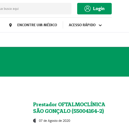
Login
ua busca aqui
ENCONTRE UM MÉDICO
ACESSO RÁPIDO
Prestador OFTALMOCLÍNICA
SÃO GONÇALO (55004164-2)
07 de Agosto de 2020