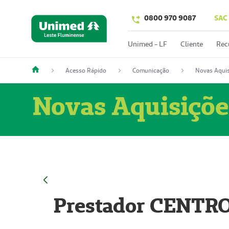
0800 970 9087
SAC
Unimed - LF
Cliente
Rec
Acesso Rápido
Comunicação
Novas Aquis
Novas Aquisiçõe
Prestador CENTR