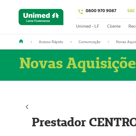
0800 970 9087
SAC
Unimed - LF
Cliente
Rec
Acesso Rápido
Comunicação
Novas Aquis
Novas Aquisiçõe
Prestador CENTR