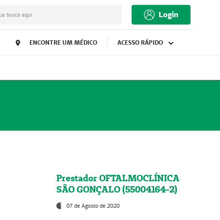
Login
ua busca aqui
ENCONTRE UM MÉDICO
ACESSO RÁPIDO
Prestador OFTALMOCLÍNICA
SÃO GONÇALO (55004164-2)
07 de Agosto de 2020