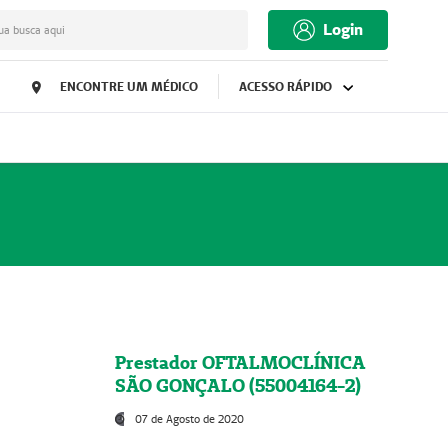
Login
ua busca aqui
ENCONTRE UM MÉDICO
ACESSO RÁPIDO
Prestador OFTALMOCLÍNICA
SÃO GONÇALO (55004164-2)
07 de Agosto de 2020