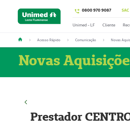
0800 970 9087
SAC
Unimed - LF
Cliente
Rec
Acesso Rápido
Comunicação
Novas Aquis
Novas Aquisiçõe
Prestador CENTR