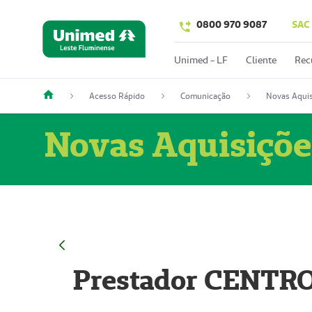
0800 970 9087
SAC
Unimed - LF
Cliente
Rec
Acesso Rápido
Comunicação
Novas Aquis
Novas Aquisiçõe
Prestador CENTR