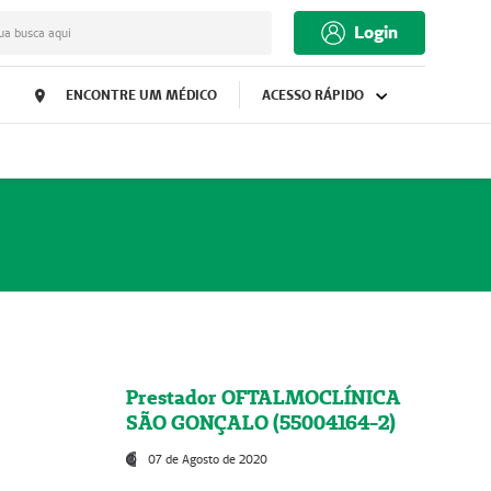
Login
ua busca aqui
ENCONTRE UM MÉDICO
ACESSO RÁPIDO
Prestador OFTALMOCLÍNICA
SÃO GONÇALO (55004164-2)
07 de Agosto de 2020