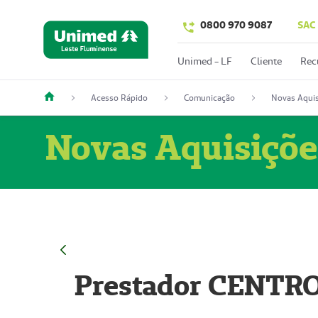
0800 970 9087
SAC
Unimed - LF
Cliente
Rec
Acesso Rápido
Comunicação
Novas Aquis
Novas Aquisiçõe
Prestador CENTR