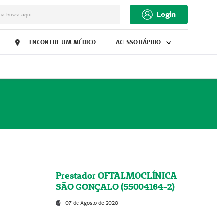
Login
ua busca aqui
ENCONTRE UM MÉDICO
ACESSO RÁPIDO
Prestador OFTALMOCLÍNICA
SÃO GONÇALO (55004164-2)
07 de Agosto de 2020