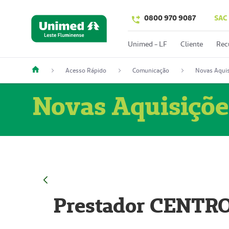
0800 970 9087
SAC
Unimed - LF
Cliente
Rec
Acesso Rápido
Comunicação
Novas Aquis
Novas Aquisiçõe
Prestador CENTR