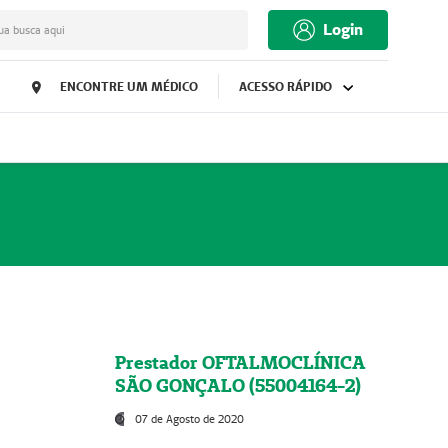
Login
ua busca aqui
ENCONTRE UM MÉDICO
ACESSO RÁPIDO
Prestador OFTALMOCLÍNICA
SÃO GONÇALO (55004164-2)
07 de Agosto de 2020